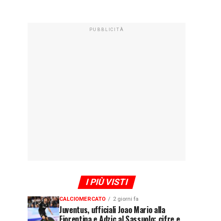
PUBBLICITÀ
I PIÙ VISTI
CALCIOMERCATO
2 giorni fa
Juventus, ufficiali Joao Mario alla
Fiorentina e Adzic al Sassuolo: cifre e