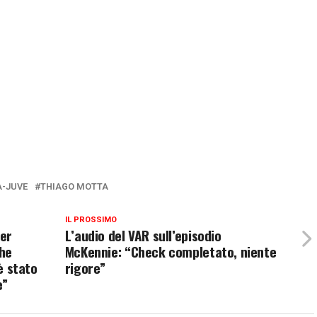
-JUVE
THIAGO MOTTA
IL PROSSIMO
mer
L’audio del VAR sull’episodio
che
McKennie: “Check completato, niente
’è stato
rigore”
e”