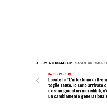
ARGOMENTI CORRELATI:
JUVENTUS
MONZA
DA NON PERDERE
Locatelli: “L’infortunio di Bre
toglie tanto. Io sono arrivato 
c’erano giocatori incredibili, c
un cambiamento generazional