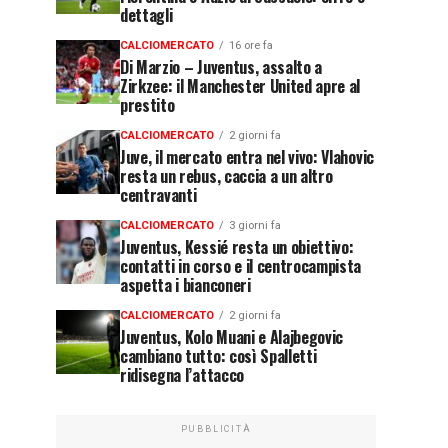
dettagli
CALCIOMERCATO
16 ore fa
Di Marzio – Juventus, assalto a
Zirkzee: il Manchester United apre al
prestito
CALCIOMERCATO
2 giorni fa
Juve, il mercato entra nel vivo: Vlahovic
resta un rebus, caccia a un altro
centravanti
CALCIOMERCATO
3 giorni fa
Juventus, Kessié resta un obiettivo:
contatti in corso e il centrocampista
aspetta i bianconeri
CALCIOMERCATO
2 giorni fa
Juventus, Kolo Muani e Alajbegovic
cambiano tutto: così Spalletti
ridisegna l’attacco
PUBBLICITÀ