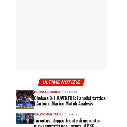
ULTIME NOTIZIE
PRIMA SQUADRA
11 ore fa
Chelsea 0-1 JUVENTUS: l’analisi tattica
| Antonio Marino Match Analysis
CALCIOMERCATO
13 ore fa
Juventus, doppio fronte di mercato:
nuovi contatti per Lucumí, il PSG