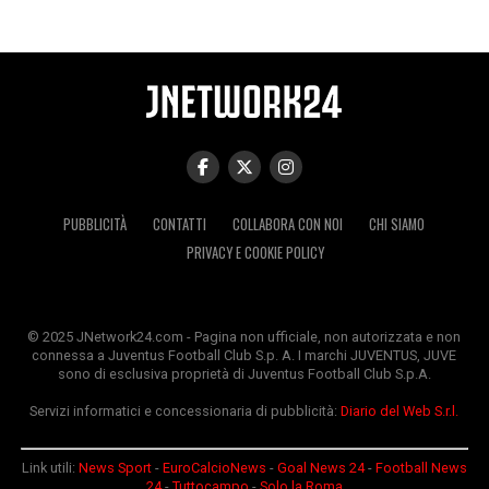
PUBBLICITÀ
CONTATTI
COLLABORA CON NOI
CHI SIAMO
PRIVACY E COOKIE POLICY
© 2025 JNetwork24.com - Pagina non ufficiale, non autorizzata e non
connessa a Juventus Football Club S.p. A. I marchi JUVENTUS, JUVE
sono di esclusiva proprietà di Juventus Football Club S.p.A.
Servizi informatici e concessionaria di pubblicità:
Diario del Web S.r.l.
Link utili:
News Sport
-
EuroCalcioNews
-
Goal News 24
-
Football News
24
-
Tuttocampo
-
Solo la Roma