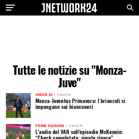
Tutte le notizie su "Monza-
Juve"
UNDER 20
2 anni fa
Monza-Juventus Primavera: I brianzoli si
impongono sui bianconeri
PRIMA SQUADRA
2 anni fa
L’audio del VAR sull’episodio McKennie:
“Check completato, niente rigore”