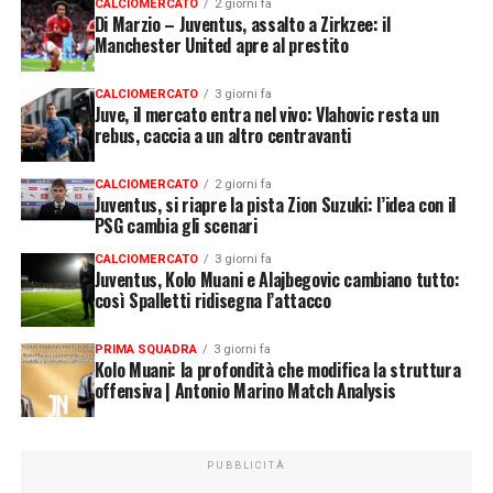
CALCIOMERCATO
2 giorni fa
Di Marzio – Juventus, assalto a Zirkzee: il
Manchester United apre al prestito
CALCIOMERCATO
3 giorni fa
Juve, il mercato entra nel vivo: Vlahovic resta un
rebus, caccia a un altro centravanti
CALCIOMERCATO
2 giorni fa
Juventus, si riapre la pista Zion Suzuki: l’idea con il
PSG cambia gli scenari
CALCIOMERCATO
3 giorni fa
Juventus, Kolo Muani e Alajbegovic cambiano tutto:
così Spalletti ridisegna l’attacco
PRIMA SQUADRA
3 giorni fa
Kolo Muani: la profondità che modifica la struttura
offensiva | Antonio Marino Match Analysis
PUBBLICITÀ