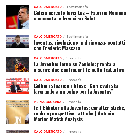
CALCIOMERCATO
4 settimane fa
Calciomercato Juventus – Fabrizio Romano
commenta le le voci su Solet
CALCIOMERCATO
4 settimane fa
Juventus, rivoluzione in dirigenza: contatti
con Frederic Massara
CALCIOMERCATO
1 mese fa
La Juventus torna su Zaniolo: pronta a
inserire due contropartite nella trattativa
CALCIOMERCATO
1 mese fa
Galliani stuzzica i tifosi: “Carnevali sta
lavorando a un colpo per la Juventus”
PRIMA SQUADRA
1 mese fa
Jeff Ekhator alla Juventus: caratteristiche,
ruolo e prospettive tattiche | Antonio
Marino Match Analysis
CALCIOMERCATO
1 mese fa