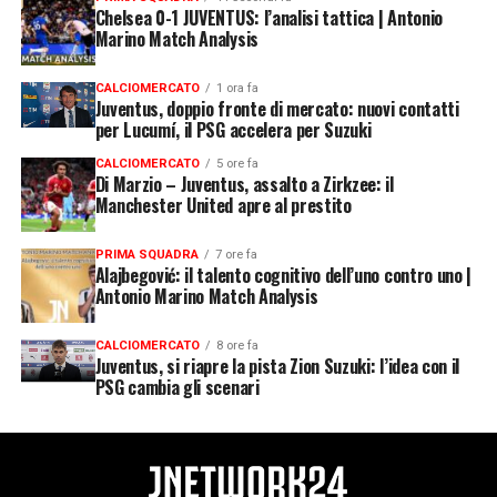
Chelsea 0-1 JUVENTUS: l’analisi tattica | Antonio
Marino Match Analysis
CALCIOMERCATO
1 ora fa
Juventus, doppio fronte di mercato: nuovi contatti
per Lucumí, il PSG accelera per Suzuki
CALCIOMERCATO
5 ore fa
Di Marzio – Juventus, assalto a Zirkzee: il
Manchester United apre al prestito
PRIMA SQUADRA
7 ore fa
Alajbegović: il talento cognitivo dell’uno contro uno |
Antonio Marino Match Analysis
CALCIOMERCATO
8 ore fa
Juventus, si riapre la pista Zion Suzuki: l’idea con il
PSG cambia gli scenari