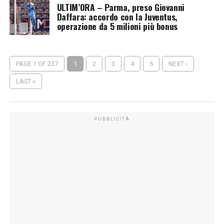
ULTIM’ORA – Parma, preso Giovanni
Daffara: accordo con la Juventus,
operazione da 5 milioni più bonus
PAGE 1 OF 237
1
2
3
4
5
NEXT ›
LAST »
PUBBLICITÀ