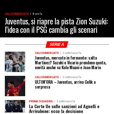
CALCIOMERCATO
8 ore fa
Juventus, si riapre la pista Zion Suzuki:
l’idea con il PSG cambia gli scenari
SERIE A
CALCIOMERCATO
2 settimane fa
Juventus, mercato in fermento: salta
Martinez? Suzuki e Vicario prendono quota,
novità anche su Kolo Muani e Joao Mario
CALCIOMERCATO
3 settimane fa
ULTIM’ORA – Juventus, arriva Celik a
sorpresa
PRIMA SQUADRA
3 settimane fa
La Corte Ue sulle sanzioni ad Agnelli e
Arrivabene: ecco la decisione