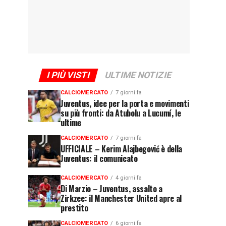
I PIÙ VISTI
ULTIME NOTIZIE
CALCIOMERCATO
7 giorni fa
Juventus, idee per la porta e movimenti
su più fronti: da Atubolu a Lucumí, le
ultime
CALCIOMERCATO
7 giorni fa
UFFICIALE – Kerim Alajbegović è della
Juventus: il comunicato
CALCIOMERCATO
4 giorni fa
Di Marzio – Juventus, assalto a
Zirkzee: il Manchester United apre al
prestito
CALCIOMERCATO
6 giorni fa