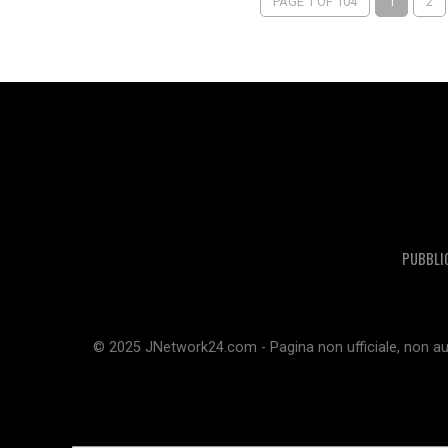
PAGE 1 OF 104
1
2
PUBBLI
© 2025 JNetwork24.com - Pagina non ufficiale, non aut