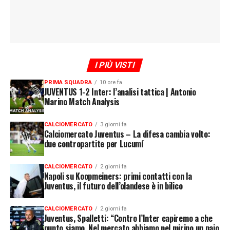
I PIÙ VISTI
PRIMA SQUADRA
10 ore fa
JUVENTUS 1-2 Inter: l’analisi tattica | Antonio
Marino Match Analysis
CALCIOMERCATO
3 giorni fa
Calciomercato Juventus – La difesa cambia volto:
due contropartite per Lucumí
CALCIOMERCATO
2 giorni fa
Napoli su Koopmeiners: primi contatti con la
Juventus, il futuro dell’olandese è in bilico
CALCIOMERCATO
2 giorni fa
Juventus, Spalletti: “Contro l’Inter capiremo a che
punto siamo. Nel mercato abbiamo nel mirino un paio