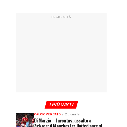
PUBBLICITÀ
I PIÙ VISTI
CALCIOMERCATO
2 giorni fa
Di Marzio – Juventus, assalto a
Zirkzee: il Manchester United apre al