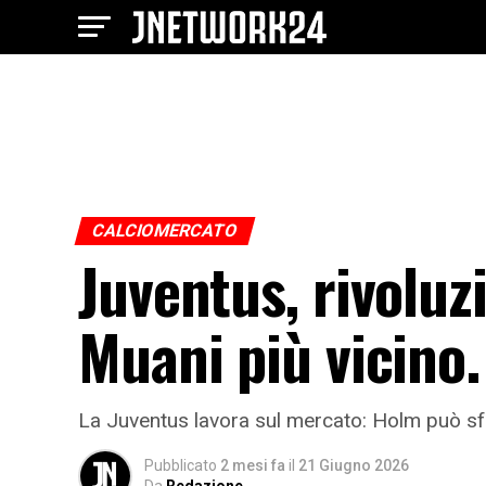
CALCIOMERCATO
Juventus, rivoluz
Muani più vicino.
La Juventus lavora sul mercato: Holm può sfu
Pubblicato
2 mesi fa
il
21 Giugno 2026