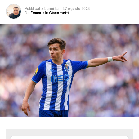
Pubblicato
2 anni fa
il
27 Agosto 2024
Da
Emanuele Giacometti