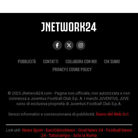
PUBBLICITÀ
CONTATTI
COLLABORA CON NOI
CHI SIAMO
PRIVACY E COOKIE POLICY
© 2025 JNetwork24.com - Pagina non ufficiale, non autorizzata e non
connessa a Juventus Football Club S.p. A. I marchi JUVENTUS, JUVE
sono di esclusiva proprietà di Juventus Football Club S.p.A.
Servizi informatici e concessionaria di pubblicità:
Diario del Web S.r.l.
Link utili:
News Sport
-
EuroCalcioNews
-
Goal News 24
-
Football News
24
-
Tuttocampo
-
Solo la Roma