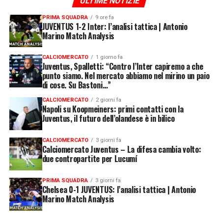
ULTIME NOTIZIE
PRIMA SQUADRA
9 ore fa
JUVENTUS 1-2 Inter: l’analisi tattica | Antonio
Marino Match Analysis
CALCIOMERCATO
1 giorno fa
Juventus, Spalletti: “Contro l’Inter capiremo a che
punto siamo. Nel mercato abbiamo nel mirino un paio
di cose. Su Bastoni…”
CALCIOMERCATO
2 giorni fa
Napoli su Koopmeiners: primi contatti con la
Juventus, il futuro dell’olandese è in bilico
CALCIOMERCATO
3 giorni fa
Calciomercato Juventus – La difesa cambia volto:
due contropartite per Lucumí
PRIMA SQUADRA
3 giorni fa
Chelsea 0-1 JUVENTUS: l’analisi tattica | Antonio
Marino Match Analysis