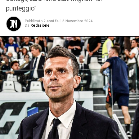
punteggio”
Pubblicato
2 anni fa
il
6 Novembre 2024
Da
Redazione