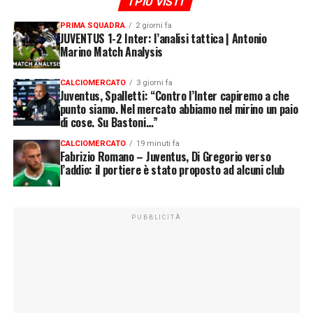
I PIÙ VISTI
PRIMA SQUADRA
2 giorni fa
JUVENTUS 1-2 Inter: l’analisi tattica | Antonio
Marino Match Analysis
CALCIOMERCATO
3 giorni fa
Juventus, Spalletti: “Contro l’Inter capiremo a che
punto siamo. Nel mercato abbiamo nel mirino un paio
di cose. Su Bastoni…”
CALCIOMERCATO
19 minuti fa
Fabrizio Romano – Juventus, Di Gregorio verso
l’addio: il portiere è stato proposto ad alcuni club
PUBBLICITÀ