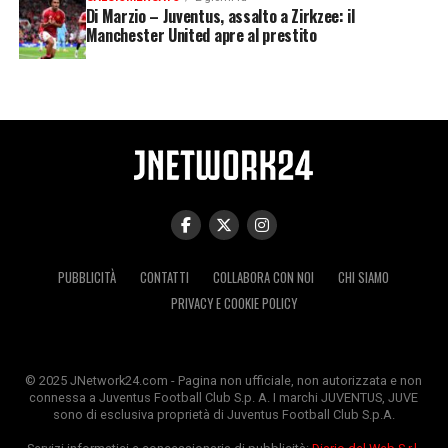
Di Marzio – Juventus, assalto a Zirkzee: il
Manchester United apre al prestito
PUBBLICITÀ
CONTATTI
COLLABORA CON NOI
CHI SIAMO
PRIVACY E COOKIE POLICY
© 2025 JNetwork24.com - Pagina non ufficiale, non autorizzata e non
connessa a Juventus Football Club S.p. A. I marchi JUVENTUS, JUVE
sono di esclusiva proprietà di Juventus Football Club S.p.A.