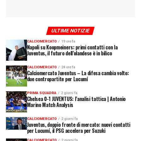
ULTIME NOTIZIE
CALCIOMERCATO
19 ore fa
Napoli su Koopmeiners: primi contatti con la
Juventus, il futuro dell’olandese è in bilico
CALCIOMERCATO
24 ore fa
Calciomercato Juventus – La difesa cambia volto:
due contropartite per Lucumí
PRIMA SQUADRA
2 giorni fa
Chelsea 0-1 JUVENTUS: l’analisi tattica | Antonio
Marino Match Analysis
CALCIOMERCATO
2 giorni fa
Juventus, doppio fronte di mercato: nuovi contatti
per Lucumí, il PSG accelera per Suzuki
CALCIOMERCATO
2 giorni fa