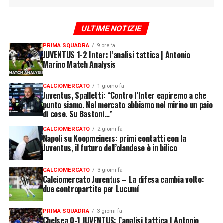
ULTIME NOTIZIE
PRIMA SQUADRA
9 ore fa
JUVENTUS 1-2 Inter: l’analisi tattica | Antonio
Marino Match Analysis
CALCIOMERCATO
1 giorno fa
Juventus, Spalletti: “Contro l’Inter capiremo a che
punto siamo. Nel mercato abbiamo nel mirino un paio
di cose. Su Bastoni…”
CALCIOMERCATO
2 giorni fa
Napoli su Koopmeiners: primi contatti con la
Juventus, il futuro dell’olandese è in bilico
CALCIOMERCATO
3 giorni fa
Calciomercato Juventus – La difesa cambia volto:
due contropartite per Lucumí
PRIMA SQUADRA
3 giorni fa
Chelsea 0-1 JUVENTUS: l’analisi tattica | Antonio