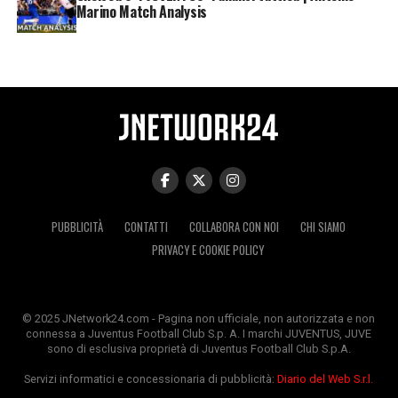
Marino Match Analysis
PUBBLICITÀ
CONTATTI
COLLABORA CON NOI
CHI SIAMO
PRIVACY E COOKIE POLICY
© 2025 JNetwork24.com - Pagina non ufficiale, non autorizzata e non
connessa a Juventus Football Club S.p. A. I marchi JUVENTUS, JUVE
sono di esclusiva proprietà di Juventus Football Club S.p.A.
Servizi informatici e concessionaria di pubblicità:
Diario del Web S.r.l.