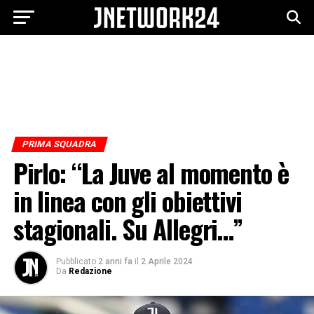
PRIMA SQUADRA
Pirlo: “La Juve al momento è
in linea con gli obiettivi
stagionali. Su Allegri…”
Pubblicato
2 anni fa
il
2 Aprile 2024
Da
Redazione