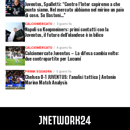
Juventus, Spalletti: “Contro l’Inter capiremo a che
punto siamo. Nel mercato abbiamo nel mirino un paio
di cose. Su Bastoni…”
CALCIOMERCATO
3 giorni fa
Napoli su Koopmeiners: primi contatti con la
Juventus, il futuro dell’olandese è in bilico
CALCIOMERCATO
4 giorni fa
Calciomercato Juventus – La difesa cambia volto:
due contropartite per Lucumí
PRIMA SQUADRA
5 giorni fa
Chelsea 0-1 JUVENTUS: l’analisi tattica | Antonio
Marino Match Analysis