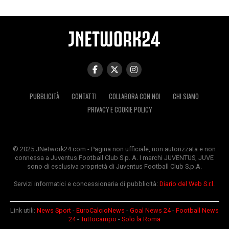
PUBBLICITÀ
CONTATTI
COLLABORA CON NOI
CHI SIAMO
PRIVACY E COOKIE POLICY
© 2025 JNetwork24.com - Pagina non ufficiale, non autorizzata e non
connessa a Juventus Football Club S.p. A. I marchi JUVENTUS, JUVE
sono di esclusiva proprietà di Juventus Football Club S.p.A.
Servizi informatici e concessionaria di pubblicità:
Diario del Web S.r.l.
Link utili:
News Sport
-
EuroCalcioNews
-
Goal News 24
-
Football News
24
-
Tuttocampo
-
Solo la Roma