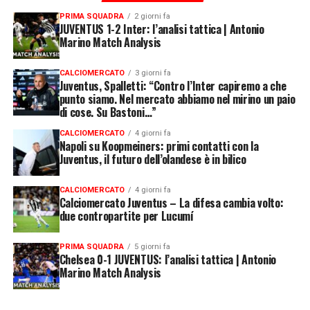
PRIMA SQUADRA
2 giorni fa
JUVENTUS 1-2 Inter: l’analisi tattica | Antonio
Marino Match Analysis
CALCIOMERCATO
3 giorni fa
Juventus, Spalletti: “Contro l’Inter capiremo a che
punto siamo. Nel mercato abbiamo nel mirino un paio
di cose. Su Bastoni…”
CALCIOMERCATO
4 giorni fa
Napoli su Koopmeiners: primi contatti con la
Juventus, il futuro dell’olandese è in bilico
CALCIOMERCATO
4 giorni fa
Calciomercato Juventus – La difesa cambia volto:
due contropartite per Lucumí
PRIMA SQUADRA
5 giorni fa
Chelsea 0-1 JUVENTUS: l’analisi tattica | Antonio
Marino Match Analysis