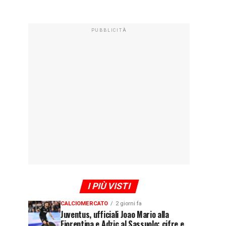
PUBBLICITÀ
I PIÙ VISTI
CALCIOMERCATO
2 giorni fa
Juventus, ufficiali Joao Mario alla
Fiorentina e Adzic al Sassuolo: cifre e