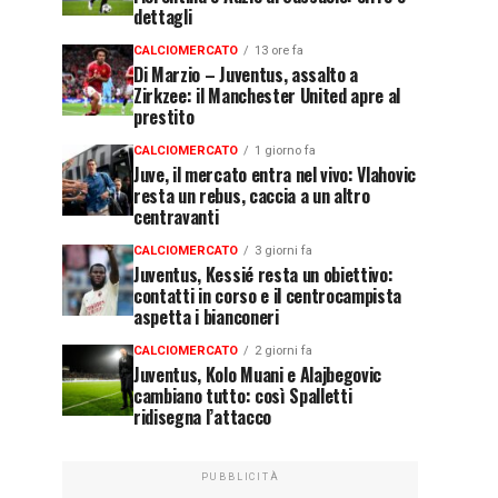
dettagli
CALCIOMERCATO
13 ore fa
Di Marzio – Juventus, assalto a
Zirkzee: il Manchester United apre al
prestito
CALCIOMERCATO
1 giorno fa
Juve, il mercato entra nel vivo: Vlahovic
resta un rebus, caccia a un altro
centravanti
CALCIOMERCATO
3 giorni fa
Juventus, Kessié resta un obiettivo:
contatti in corso e il centrocampista
aspetta i bianconeri
CALCIOMERCATO
2 giorni fa
Juventus, Kolo Muani e Alajbegovic
cambiano tutto: così Spalletti
ridisegna l’attacco
PUBBLICITÀ