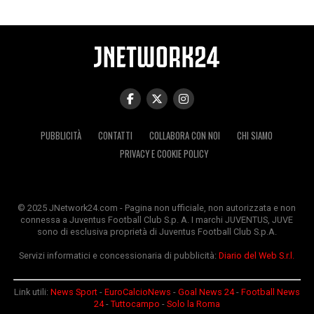
PUBBLICITÀ
CONTATTI
COLLABORA CON NOI
CHI SIAMO
PRIVACY E COOKIE POLICY
© 2025 JNetwork24.com - Pagina non ufficiale, non autorizzata e non
connessa a Juventus Football Club S.p. A. I marchi JUVENTUS, JUVE
sono di esclusiva proprietà di Juventus Football Club S.p.A.
Servizi informatici e concessionaria di pubblicità:
Diario del Web S.r.l.
Link utili:
News Sport
-
EuroCalcioNews
-
Goal News 24
-
Football News
24
-
Tuttocampo
-
Solo la Roma