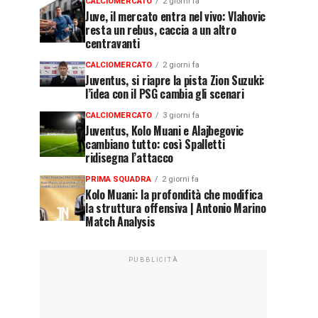
CALCIOMERCATO
2 giorni fa
Juve, il mercato entra nel vivo: Vlahovic
resta un rebus, caccia a un altro
centravanti
CALCIOMERCATO
2 giorni fa
Juventus, si riapre la pista Zion Suzuki:
l’idea con il PSG cambia gli scenari
CALCIOMERCATO
3 giorni fa
Juventus, Kolo Muani e Alajbegovic
cambiano tutto: così Spalletti
ridisegna l’attacco
PRIMA SQUADRA
2 giorni fa
Kolo Muani: la profondità che modifica
la struttura offensiva | Antonio Marino
Match Analysis
PUBBLICITÀ