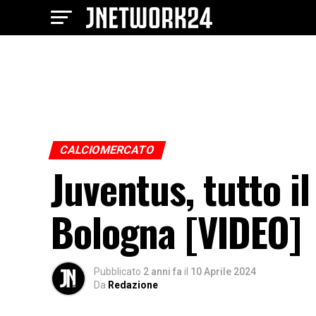
CALCIOMERCATO
Juventus, tutto il
Bologna [VIDEO]
Pubblicato
2 anni fa
il
10 Aprile 2024
Da
Redazione