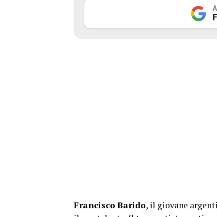
A
F
Francisco
Barido
, il giovane argent