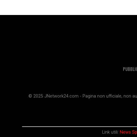
PUBBLI
© 2025 JNetwork24.com - Pagina non ufficiale, non aut
Link utili:
News Sp