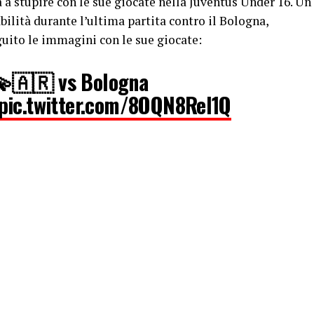
ua a stupire con le sue giocate nella Juventus Under 16. Un
abilità durante l’ultima partita contro il Bologna,
uito le immagini con le sue giocate:
💫🇦🇷 vs Bologna
pic.twitter.com/8OQN8ReI1Q