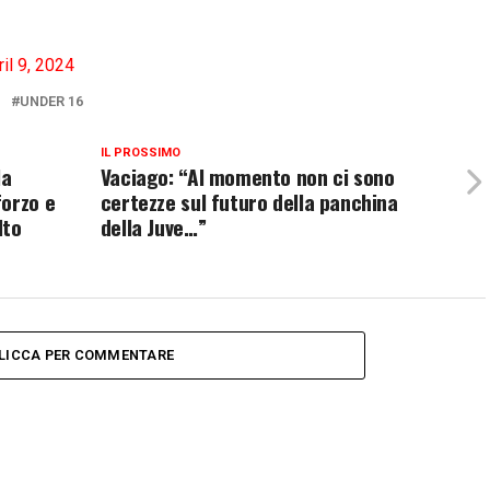
ril 9, 2024
UNDER 16
IL PROSSIMO
la
Vaciago: “Al momento non ci sono
forzo e
certezze sul futuro della panchina
lto
della Juve…”
LICCA PER COMMENTARE