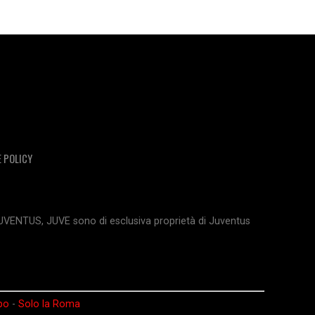
E POLICY
JUVENTUS, JUVE sono di esclusiva proprietà di Juventus
po
-
Solo la Roma