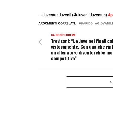
— JuventusJuvenil (@JuvenilJuventus)
Ap
ARGOMENTI CORRELATI:
BARIDO
GIOVANILI
DA NON PERDERE
Trevisani: “La Juve nei finali ca
vistosamente. Con qualche rin
un allenatore diventerebbe mo
competitiva”
C