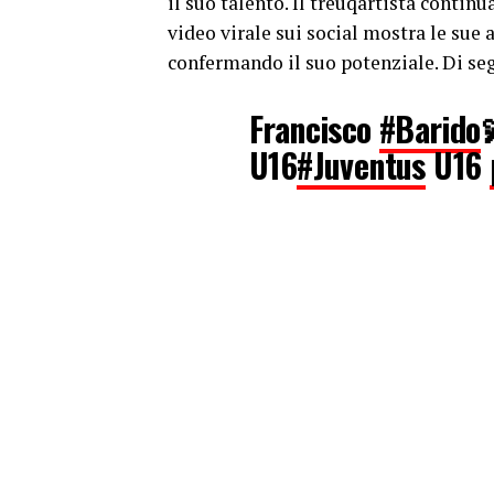
il suo talento. Il treuqartista contin
video virale sui social mostra le sue 
confermando il suo potenziale. Di seg
Francisco
#Barido
U16
#Juventus
U16