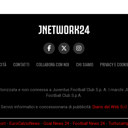
CITÀ
CONTATTI
COLLABORA CON NOI
CHI SIAMO
PRIVACY E COOKI
orizzata e non connessa a Juventus Football Club S.p. A. I marchi 
Football Club S.p.A.
Servizi informatici e concessionaria di pubblicità:
Diario del Web S.r.l.
ort
-
EuroCalcioNews
-
Goal News 24
-
Football News 24
-
Tuttocam