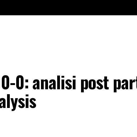
-0: analisi post part
lysis