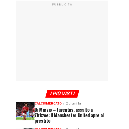
PUBBLICITÀ
I PIÙ VISTI
CALCIOMERCATO
2 giorni fa
Di Marzio – Juventus, assalto a
Zirkzee: il Manchester United apre al
prestito