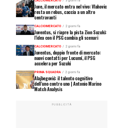
CALCIOMERCATO
3 giorni fa
Juve, il mercato entra nel vivo: Vlahovic
resta un rebus, caccia a un altro
centravanti
CALCIOMERCATO
2 giorni fa
Juventus, si riapre la pista Zion Suzuki:
l’idea con il PSG cambia gli scenari
CALCIOMERCATO
2 giorni fa
Juventus, doppio fronte di mercato:
nuovi contatti per Lucumí, il PSG
accelera per Suzuki
PRIMA SQUADRA
2 giorni fa
Alajbegović: il talento cognitivo
dell’uno contro uno | Antonio Marino
Match Analysis
PUBBLICITÀ