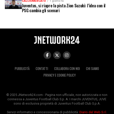
CALCIOMERCATO
1 giorno fa
Juventus, si riapre la pista Zion Suzuki: l’idea con il
PSG cambia gli scenari
PUBBLICITÀ
CONTATTI
COLLABORA CON NOI
CHI SIAMO
PRIVACY E COOKIE POLICY
© 2025 JNetwork24.com - Pagina non ufficiale, non autorizzata e non
connessa a Juventus Football Club S.p. A. I marchi JUVENTUS, JUVE
sono di esclusiva proprietà di Juventus Football Club S.p.A.
Servizi informatici e concessionaria di pubblicità:
Diario del Web S.r.l.