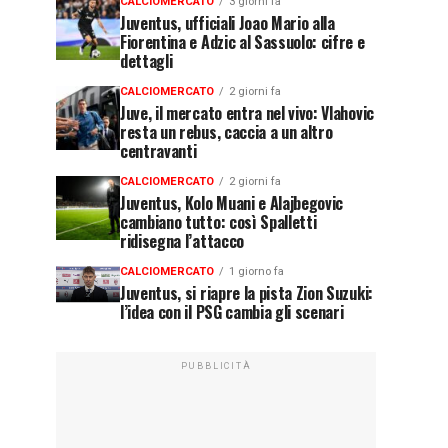
CALCIOMERCATO
3 giorni fa
Juventus, ufficiali Joao Mario alla
Fiorentina e Adzic al Sassuolo: cifre e
dettagli
CALCIOMERCATO
2 giorni fa
Juve, il mercato entra nel vivo: Vlahovic
resta un rebus, caccia a un altro
centravanti
CALCIOMERCATO
2 giorni fa
Juventus, Kolo Muani e Alajbegovic
cambiano tutto: così Spalletti
ridisegna l’attacco
CALCIOMERCATO
1 giorno fa
Juventus, si riapre la pista Zion Suzuki:
l’idea con il PSG cambia gli scenari
PUBBLICITÀ