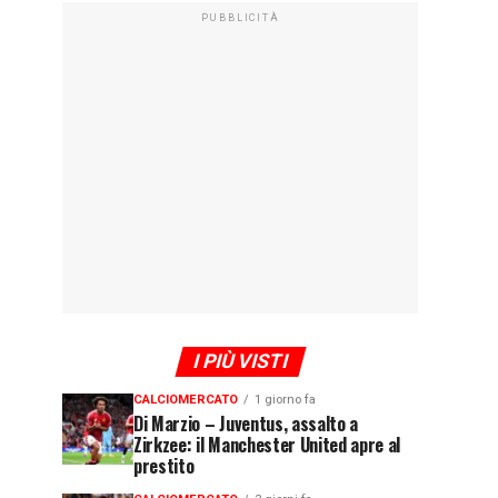
PUBBLICITÀ
I PIÙ VISTI
CALCIOMERCATO
1 giorno fa
Di Marzio – Juventus, assalto a
Zirkzee: il Manchester United apre al
prestito