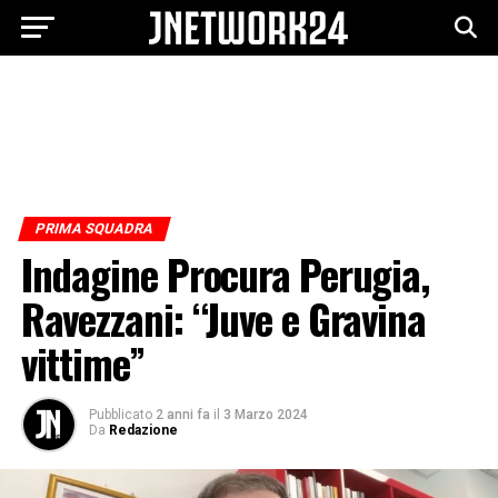
PRIMA SQUADRA
Indagine Procura Perugia,
Ravezzani: “Juve e Gravina
vittime”
Pubblicato
2 anni fa
il
3 Marzo 2024
Da
Redazione