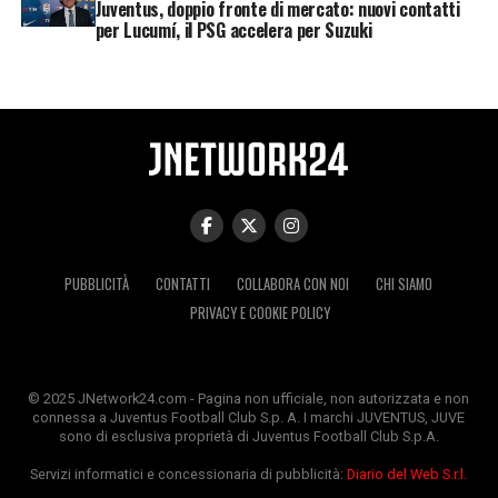
Juventus, doppio fronte di mercato: nuovi contatti
per Lucumí, il PSG accelera per Suzuki
PUBBLICITÀ
CONTATTI
COLLABORA CON NOI
CHI SIAMO
PRIVACY E COOKIE POLICY
© 2025 JNetwork24.com - Pagina non ufficiale, non autorizzata e non
connessa a Juventus Football Club S.p. A. I marchi JUVENTUS, JUVE
sono di esclusiva proprietà di Juventus Football Club S.p.A.
Servizi informatici e concessionaria di pubblicità:
Diario del Web S.r.l.