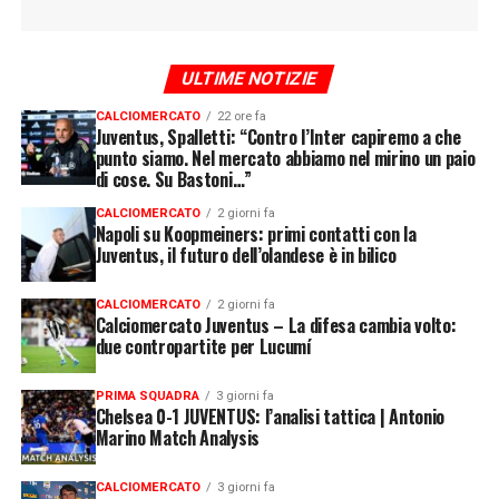
ULTIME NOTIZIE
CALCIOMERCATO
22 ore fa
Juventus, Spalletti: “Contro l’Inter capiremo a che
punto siamo. Nel mercato abbiamo nel mirino un paio
di cose. Su Bastoni…”
CALCIOMERCATO
2 giorni fa
Napoli su Koopmeiners: primi contatti con la
Juventus, il futuro dell’olandese è in bilico
CALCIOMERCATO
2 giorni fa
Calciomercato Juventus – La difesa cambia volto:
due contropartite per Lucumí
PRIMA SQUADRA
3 giorni fa
Chelsea 0-1 JUVENTUS: l’analisi tattica | Antonio
Marino Match Analysis
CALCIOMERCATO
3 giorni fa