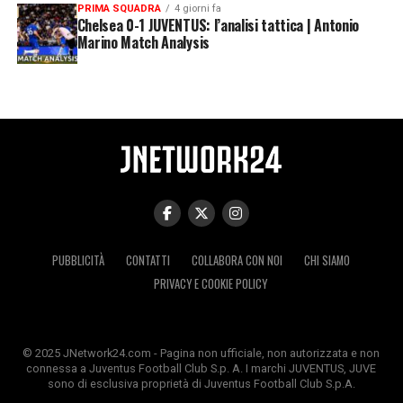
PRIMA SQUADRA
4 giorni fa
Chelsea 0-1 JUVENTUS: l’analisi tattica | Antonio
Marino Match Analysis
PUBBLICITÀ
CONTATTI
COLLABORA CON NOI
CHI SIAMO
PRIVACY E COOKIE POLICY
© 2025 JNetwork24.com - Pagina non ufficiale, non autorizzata e non
connessa a Juventus Football Club S.p. A. I marchi JUVENTUS, JUVE
sono di esclusiva proprietà di Juventus Football Club S.p.A.