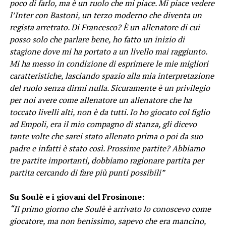
poco di farlo, ma è un ruolo che mi piace. Mi piace vedere
l’Inter con Bastoni, un terzo moderno che diventa un
regista arretrato. Di Francesco? È un allenatore di cui
posso solo che parlare bene, ho fatto un inizio di
stagione dove mi ha portato a un livello mai raggiunto.
Mi ha messo in condizione di esprimere le mie migliori
caratteristiche, lasciando spazio alla mia interpretazione
del ruolo senza dirmi nulla. Sicuramente è un privilegio
per noi avere come allenatore un allenatore che ha
toccato livelli alti, non è da tutti. Io ho giocato col figlio
ad Empoli, era il mio compagno di stanza, gli dicevo
tante volte che sarei stato allenato prima o poi da suo
padre e infatti è stato così. Prossime partite? Abbiamo
tre partite importanti, dobbiamo ragionare partita per
partita cercando di fare più punti possibili”
Su Soulè e i giovani del Frosinone:
“Il primo giorno che Soulè è arrivato lo conoscevo come
giocatore, ma non benissimo, sapevo che era mancino,