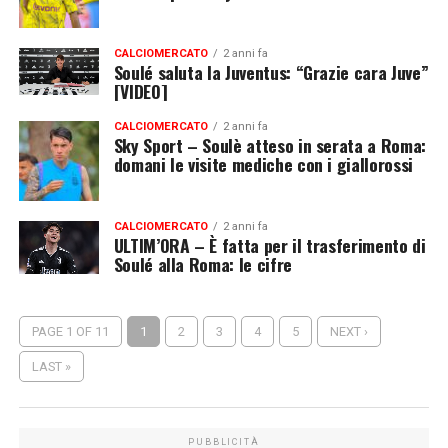
CALCIOMERCATO
2 anni fa
Soulé saluta la Juventus: “Grazie cara Juve”
[VIDEO]
CALCIOMERCATO
2 anni fa
Sky Sport – Soulè atteso in serata a Roma:
domani le visite mediche con i giallorossi
CALCIOMERCATO
2 anni fa
ULTIM’ORA – È fatta per il trasferimento di
Soulé alla Roma: le cifre
PAGE 1 OF 11
1
2
3
4
5
NEXT ›
LAST »
PUBBLICITÀ