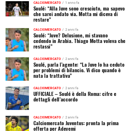
CALCIOMERCATO
1 anno fa
Soulé: “Alla Juve sono cresciuto, ma sapevo
che sarei andato via. Motta mi diceva di
restare”
CALCIOMERCATO
2 anni fa
Soulé: “Juve? Delusione, mi stavano
cedendo in Arabia. Thiago Motta voleva che
restassi”
CALCIOMERCATO
2 anni fa
Soulé, parla l’agente: “La Juve lo ha ceduto
per problemi di bilancio. Vi dico quando è
nata la trattativa”
CALCIOMERCATO
2 anni fa
UFFICIALE – Soulé è della Roma: cifre e
dettagli dell’accordo
CALCIOMERCATO
2 anni fa
Calciomercato Juventus: pronta la prima
offerta per Adeyemi