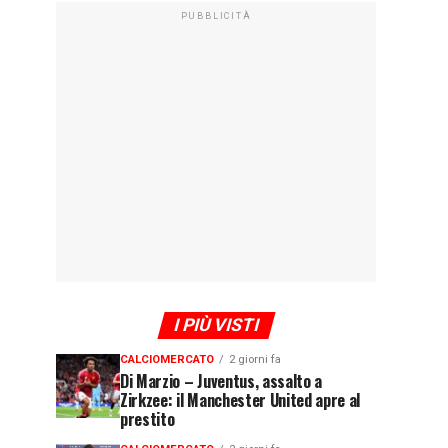
PUBBLICITÀ
I PIÙ VISTI
CALCIOMERCATO
2 giorni fa
Di Marzio – Juventus, assalto a
Zirkzee: il Manchester United apre al
prestito