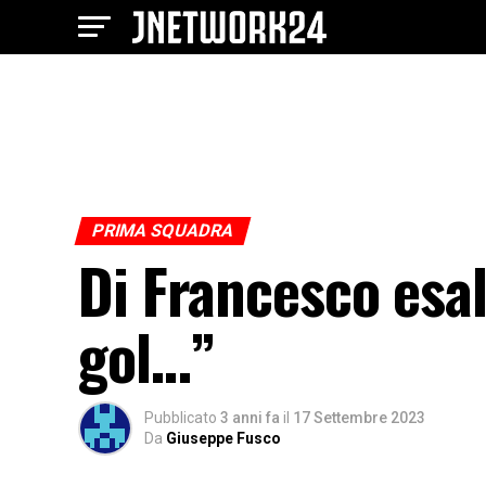
PRIMA SQUADRA
Di Francesco esalt
gol…”
Pubblicato
3 anni fa
il
17 Settembre 2023
Da
Giuseppe Fusco