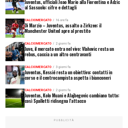
Juventus, ufficiali Joao Mario alla Fiorentina e Adzic
al Sassuolo: cifre e dettagli
CALCIOMERCATO
16 ore fa
Di Marzio – Juventus, assalto a Zirkzee: il
Manchester United apre al prestito
CALCIOMERCATO
2 giorni fa
Juve, il mercato entra nel vivo: Vlahovic resta un
rebus, caccia a un altro centravanti
CALCIOMERCATO
3 giorni fa
Juventus, Kessié resta un obiettivo: contatti in
corso e il centrocampista aspetta i bianconeri
CALCIOMERCATO
2 giorni fa
Juventus, Kolo Muani e Alajbegovic cambiano tutto:
così Spalletti ridisegna l’attacco
PUBBLICITÀ