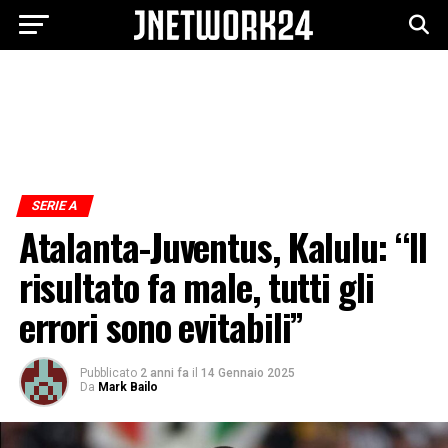
SERIE A
Atalanta-Juventus, Kalulu: “ll
risultato fa male, tutti gli
errori sono evitabili”
Pubblicato
2 anni fa
il
14 Gennaio 2025
Da
Mark Bailo