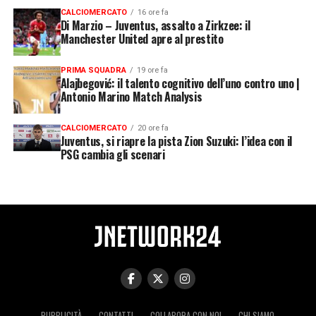
CALCIOMERCATO
16 ore fa
Di Marzio – Juventus, assalto a Zirkzee: il
Manchester United apre al prestito
PRIMA SQUADRA
19 ore fa
Alajbegović: il talento cognitivo dell’uno contro uno |
Antonio Marino Match Analysis
CALCIOMERCATO
20 ore fa
Juventus, si riapre la pista Zion Suzuki: l’idea con il
PSG cambia gli scenari
PUBBLICITÀ
CONTATTI
COLLABORA CON NOI
CHI SIAMO