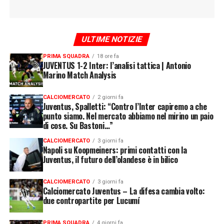
ULTIME NOTIZIE
PRIMA SQUADRA
18 ore fa
JUVENTUS 1-2 Inter: l’analisi tattica | Antonio
Marino Match Analysis
CALCIOMERCATO
2 giorni fa
Juventus, Spalletti: “Contro l’Inter capiremo a che
punto siamo. Nel mercato abbiamo nel mirino un paio
di cose. Su Bastoni…”
CALCIOMERCATO
3 giorni fa
Napoli su Koopmeiners: primi contatti con la
Juventus, il futuro dell’olandese è in bilico
CALCIOMERCATO
3 giorni fa
Calciomercato Juventus – La difesa cambia volto:
due contropartite per Lucumí
PRIMA SQUADRA
4 giorni fa