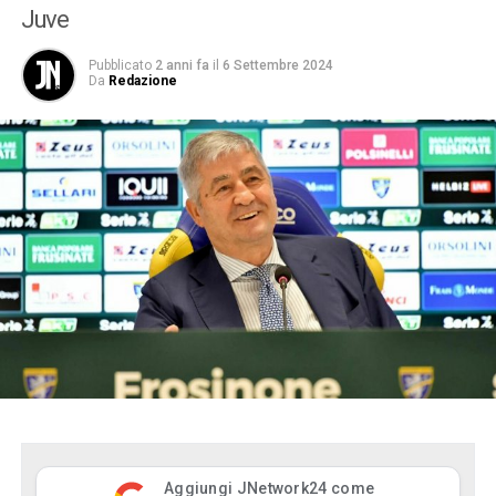
Juve
Pubblicato
2 anni fa
il
6 Settembre 2024
Da
Redazione
Aggiungi JNetwork24 come