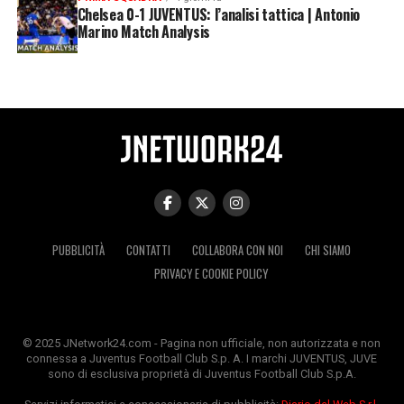
Chelsea 0-1 JUVENTUS: l’analisi tattica | Antonio
Marino Match Analysis
PUBBLICITÀ
CONTATTI
COLLABORA CON NOI
CHI SIAMO
PRIVACY E COOKIE POLICY
© 2025 JNetwork24.com - Pagina non ufficiale, non autorizzata e non
connessa a Juventus Football Club S.p. A. I marchi JUVENTUS, JUVE
sono di esclusiva proprietà di Juventus Football Club S.p.A.