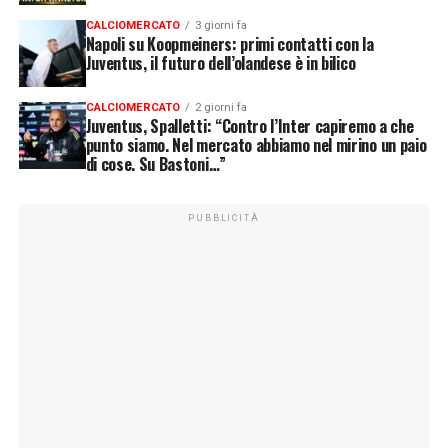
CALCIOMERCATO
3 giorni fa
Napoli su Koopmeiners: primi contatti con la
Juventus, il futuro dell’olandese è in bilico
CALCIOMERCATO
2 giorni fa
Juventus, Spalletti: “Contro l’Inter capiremo a che
punto siamo. Nel mercato abbiamo nel mirino un paio
di cose. Su Bastoni…”
PUBBLICITÀ