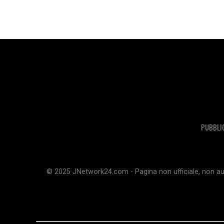
PUBBLI
© 2025 JNetwork24.com - Pagina non ufficiale, non aut