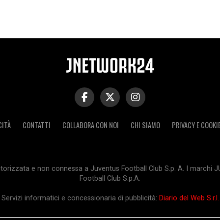
CITÀ
CONTATTI
COLLABORA CON NOI
CHI SIAMO
PRIVACY E COOKI
orizzata e non connessa a Juventus Football Club S.p. A. I marchi 
Football Club S.p.A.
Servizi informatici e concessionaria di pubblicità:
Diario del Web S.r.l.