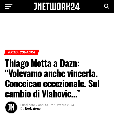
PRIMA SQUADRA
Thiago Motta a Dazn:
“Volevamo anche vincerla.
Conceicao eccezionale. Sul
cambio di Vlahovic…”
Pubblicato
2 anni fa
il
27 Ottobre 2024
Da
Redazione