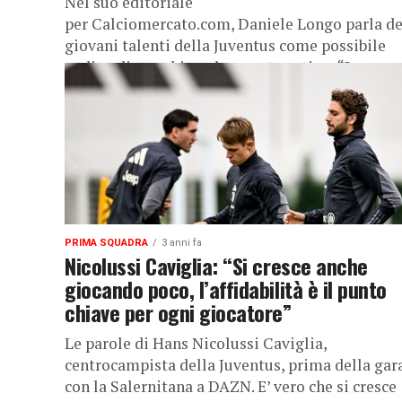
Nel suo editoriale
per Calciomercato.com, Daniele Longo parla de
giovani talenti della Juventus come possibile
pedine di scambio nel mercato estivo: “La
Juventus si prepara a un mercato, quello...
PRIMA SQUADRA
3 anni fa
Nicolussi Caviglia: “Si cresce anche
giocando poco, l’affidabilità è il punto
chiave per ogni giocatore”
Le parole di Hans Nicolussi Caviglia,
centrocampista della Juventus, prima della gar
con la Salernitana a DAZN. E’ vero che si cresce