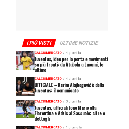
I PIÙ VISTI
ULTIME NOTIZIE
CALCIOMERCATO
4 giorni fa
Juventus, idee per la porta e movimenti
su più fronti: da Atubolu a Lucumí, le
ultime
CALCIOMERCATO
4 giorni fa
UFFICIALE – Kerim Alajbegović è della
Juventus: il comunicato
CALCIOMERCATO
3 giorni fa
Juventus, ufficiali Joao Mario alla
Fiorentina e Adzic al Sassuolo: cifre e
dettagli
CALCIOMERCATO
1 giorno fa