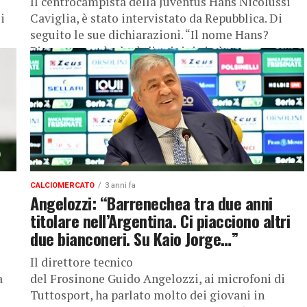
Il centrocampista della Juventus Hans Nicolussi
i
Caviglia, è stato intervistato da Repubblica. Di
seguito le sue dichiarazioni. “Il nome Hans?
Piaceva a papà, che è di origini cimbre...
CALCIOMERCATO
3 anni fa
Angelozzi: “Barrenechea tra due anni
titolare nell’Argentina. Ci piacciono altri
due bianconeri. Su Kaio Jorge…”
Il direttore tecnico
a
del Frosinone Guido Angelozzi, ai microfoni di
Tuttosport, ha parlato molto dei giovani in