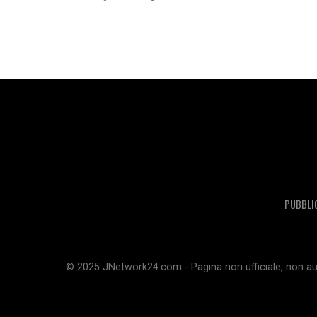
tanto anche quando non...
PUBBLI
© 2025 JNetwork24.com - Pagina non ufficiale, non aut