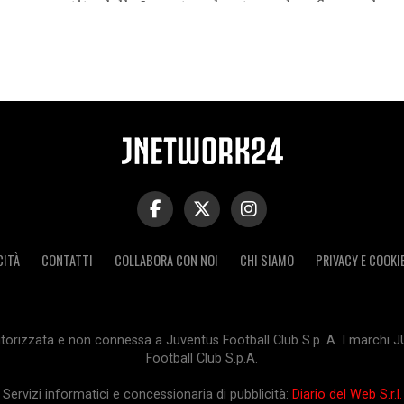
prestito dalla Juventus che stanno ben figurando
in gialloblu, oltre che di Kaio Jorge. Ecco...
CITÀ
CONTATTI
COLLABORA CON NOI
CHI SIAMO
PRIVACY E COOKI
orizzata e non connessa a Juventus Football Club S.p. A. I marchi 
Football Club S.p.A.
Servizi informatici e concessionaria di pubblicità:
Diario del Web S.r.l.