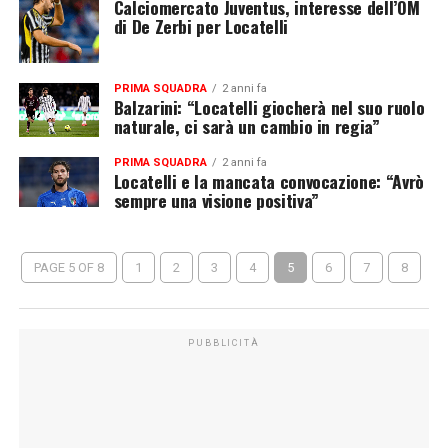
Calciomercato Juventus, interesse dell’OM
di De Zerbi per Locatelli
PRIMA SQUADRA
2 anni fa
Balzarini: “Locatelli giocherà nel suo ruolo
naturale, ci sarà un cambio in regia”
PRIMA SQUADRA
2 anni fa
Locatelli e la mancata convocazione: “Avrò
sempre una visione positiva”
PAGE 5 OF 8
1
2
3
4
5
6
7
8
PUBBLICITÀ