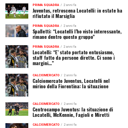
PRIMA SQUADRA
2 anni fa
Juventus, retroscena Locatelli: in estate ha
rifiutato il Marsiglia
PRIMA SQUADRA
2 anni fa
Spalletti: “Locatelli l’ho visto interessante,
rimane dentro questo gruppo”
PRIMA SQUADRA
2 anni fa
Locatelli: “E’ stato portato entusiasmo,
staff fatto da persone dirette. Ci sono i
margini…”
CALCIOMERCATO
2 anni fa
Calciomercato Juventus, Locatelli nel
mirino della Fiorentina: la situazione
CALCIOMERCATO
2 anni fa
Centrocampo Juventus: la situazione di
Locatelli, McKennie, Fagioli e Miretti
CALCIOMERCATO
2 anni fa