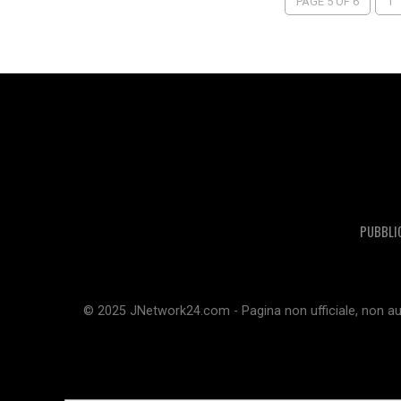
PAGE 5 OF 6
1
PUBBLI
© 2025 JNetwork24.com - Pagina non ufficiale, non aut