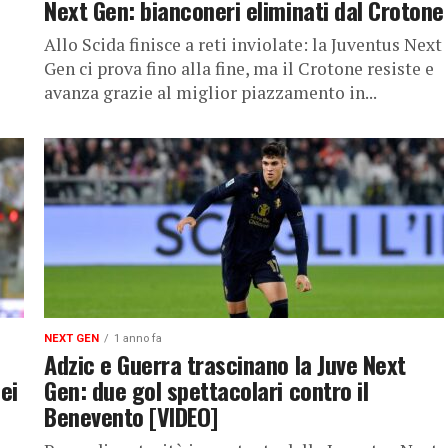
Next Gen: bianconeri eliminati dal Crotone
Allo Scida finisce a reti inviolate: la Juventus Next
Gen ci prova fino alla fine, ma il Crotone resiste e
avanza grazie al miglior piazzamento in...
NEXT GEN
1 anno fa
Adzic e Guerra trascinano la Juve Next
ei
Gen: due gol spettacolari contro il
Benevento [VIDEO]