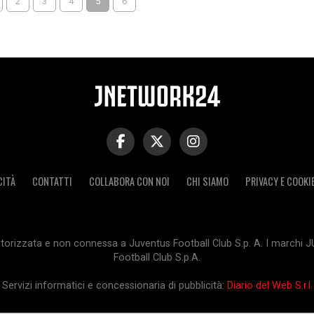
2
3
4
5
6
CITÀ
CONTATTI
COLLABORA CON NOI
CHI SIAMO
PRIVACY E COOKI
orizzata e non connessa a Juventus Football Club S.p. A. I marchi 
Football Club S.p.A.
Servizi informatici e concessionaria di pubblicità:
Diario del Web S.r.l.