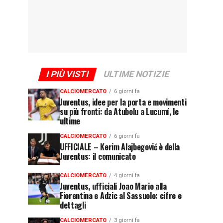
I PIÙ VISTI
ULTIME NOTIZIE
CALCIOMERCATO
6 giorni fa
Juventus, idee per la porta e movimenti
su più fronti: da Atubolu a Lucumí, le
ultime
CALCIOMERCATO
6 giorni fa
UFFICIALE – Kerim Alajbegović è della
Juventus: il comunicato
CALCIOMERCATO
4 giorni fa
Juventus, ufficiali Joao Mario alla
Fiorentina e Adzic al Sassuolo: cifre e
dettagli
CALCIOMERCATO
3 giorni fa