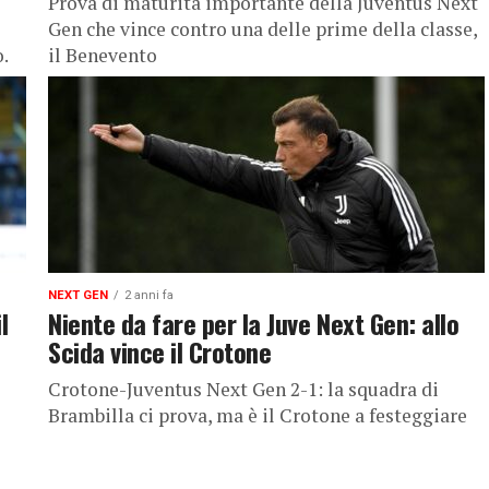
Prova di maturità importante della Juventus Next
Gen che vince contro una delle prime della classe,
o.
il Benevento
NEXT GEN
2 anni fa
l
Niente da fare per la Juve Next Gen: allo
Scida vince il Crotone
Crotone-Juventus Next Gen 2-1: la squadra di
Brambilla ci prova, ma è il Crotone a festeggiare