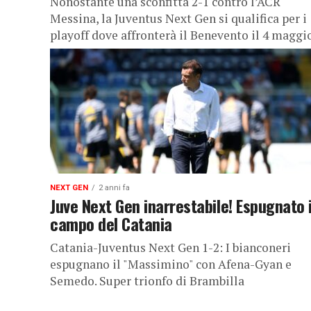
Nonostante una sconfitta 2-1 contro l’ACR
Messina, la Juventus Next Gen si qualifica per i
playoff dove affronterà il Benevento il 4 maggi
NEXT GEN
2 anni fa
Juve Next Gen inarrestabile! Espugnato i
campo del Catania
Catania-Juventus Next Gen 1-2: I bianconeri
espugnano il "Massimino" con Afena-Gyan e
Semedo. Super trionfo di Brambilla