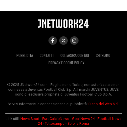
PUBBLICITÀ
CONTATTI
COLLABORA CON NOI
CHI SIAMO
PRIVACY E COOKIE POLICY
© 2025 JNetwork24.com - Pagina non ufficiale, non autorizzata e non
connessa a Juventus Football Club S.p. A. I marchi JUVENTUS, JUVE
sono di esclusiva proprietà di Juventus Football Club S.p.A.
Servizi informatici e concessionaria di pubblicità:
Diario del Web S.r.l.
Link utili:
News Sport
-
EuroCalcioNews
-
Goal News 24
-
Football News
24
-
Tuttocampo
-
Solo la Roma