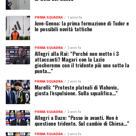
PRIMA SQUADRA
1 anno fa
Juve-Genoa: la prima formazione di Tudor e
le possibili novità tattiche
PRIMA SQUADRA
2 anni fa
Allegri alla Rai: “Perché non metto i 3
attaccanti? Magari con la Lazio
giocheremo con il tridente più uno sotto la
punta…”
PRIMA SQUADRA
2 anni fa
Marelli: “Proteste plateali di Vlahovic,
giusta l’espulsione. Sulla squalifica…”
PRIMA SQUADRA
2 anni fa
Allegri a Dazn: “Passo in avanti. Non è
questione tridente. Sul cambio di Chiesa…”
PRIMA SQUADRA
2 anni fa