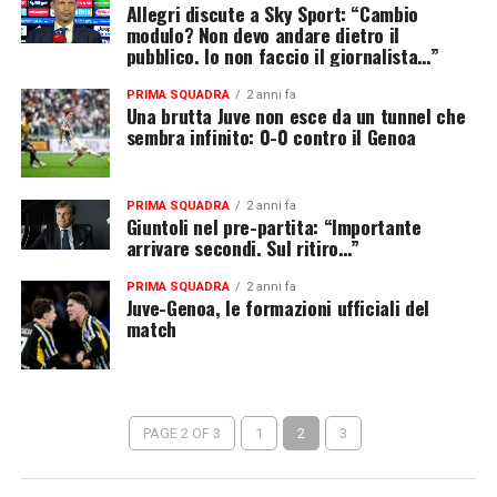
Allegri discute a Sky Sport: “Cambio
modulo? Non devo andare dietro il
pubblico. Io non faccio il giornalista…”
PRIMA SQUADRA
2 anni fa
Una brutta Juve non esce da un tunnel che
sembra infinito: 0-0 contro il Genoa
PRIMA SQUADRA
2 anni fa
Giuntoli nel pre-partita: “Importante
arrivare secondi. Sul ritiro…”
PRIMA SQUADRA
2 anni fa
Juve-Genoa, le formazioni ufficiali del
match
PAGE 2 OF 3
1
2
3