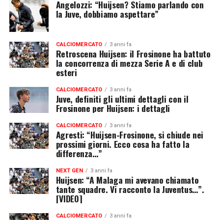
Angelozzi: “Huijsen? Stiamo parlando con
la Juve, dobbiamo aspettare”
CALCIOMERCATO
3 anni fa
Retroscena Huijsen: il Frosinone ha battuto
la concorrenza di mezza Serie A e di club
esteri
CALCIOMERCATO
3 anni fa
Juve, definiti gli ultimi dettagli con il
Frosinone per Huijsen: i dettagli
CALCIOMERCATO
3 anni fa
Agresti: “Huijsen-Frosinone, si chiude nei
prossimi giorni. Ecco cosa ha fatto la
differenza…”
NEXT GEN
3 anni fa
Huijsen: “A Malaga mi avevano chiamato
tante squadre. Vi racconto la Juventus…”.
[VIDEO]
CALCIOMERCATO
3 anni fa