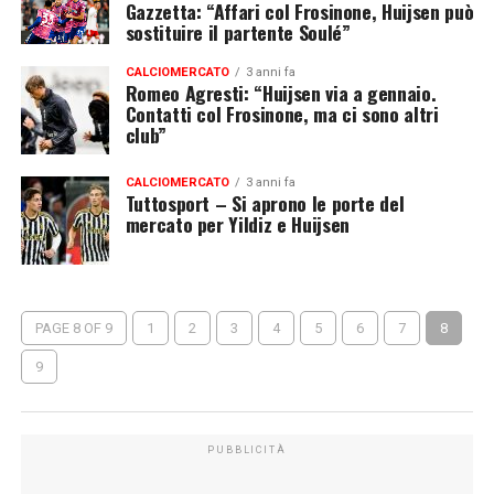
Gazzetta: “Affari col Frosinone, Huijsen può
sostituire il partente Soulé”
CALCIOMERCATO
3 anni fa
Romeo Agresti: “Huijsen via a gennaio.
Contatti col Frosinone, ma ci sono altri
club”
CALCIOMERCATO
3 anni fa
Tuttosport – Si aprono le porte del
mercato per Yildiz e Huijsen
PAGE 8 OF 9
1
2
3
4
5
6
7
8
9
PUBBLICITÀ