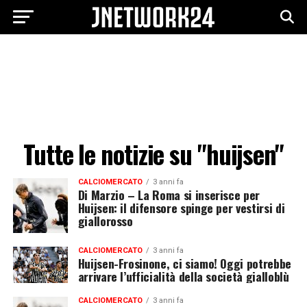
Tutte le notizie su "huijsen"
CALCIOMERCATO
3 anni fa
Di Marzio – La Roma si inserisce per
Huijsen: il difensore spinge per vestirsi di
giallorosso
CALCIOMERCATO
3 anni fa
Huijsen-Frosinone, ci siamo! Oggi potrebbe
arrivare l’ufficialità della società gialloblù
CALCIOMERCATO
3 anni fa