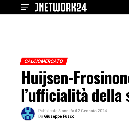
CALCIOMERCATO
Huijsen-Frosinone
l’ufficialità della
Pubblicato
3 anni fa
il
2 Gennaio 2024
Da
Giuseppe Fusco