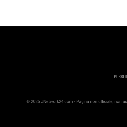
PUBBLI
© 2025 JNetwork24.com - Pagina non ufficiale, non aut