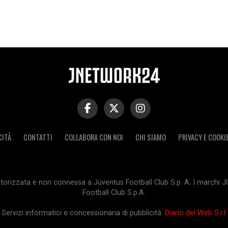
CITÀ
CONTATTI
COLLABORA CON NOI
CHI SIAMO
PRIVACY E COOKI
orizzata e non connessa a Juventus Football Club S.p. A. I marchi 
Football Club S.p.A.
Servizi informatici e concessionaria di pubblicità:
Diario del Web S.r.l.