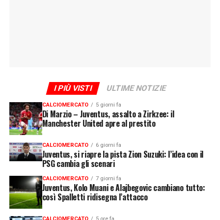
I PIÙ VISTI
ULTIME NOTIZIE
CALCIOMERCATO
5 giorni fa
Di Marzio – Juventus, assalto a Zirkzee: il
Manchester United apre al prestito
CALCIOMERCATO
6 giorni fa
Juventus, si riapre la pista Zion Suzuki: l’idea con il
PSG cambia gli scenari
CALCIOMERCATO
7 giorni fa
Juventus, Kolo Muani e Alajbegovic cambiano tutto:
così Spalletti ridisegna l’attacco
CALCIOMERCATO
5 ore fa