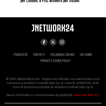
per Lucumí, il PSG accelera per Suzuki
PUBBLICITÀ
CONTATTI
COLLABORA CON NOI
CHI SIAMO
PRIVACY E COOKIE POLICY
© 2025 JNetwork24.com - Pagina non ufficiale, non autorizzata e non
connessa a Juventus Football Club S.p. A. I marchi JUVENTUS, JUVE
sono di esclusiva proprietà di Juventus Football Club S.p.A.
Servizi informatici e concessionaria di pubblicità:
Diario del Web S.r.l.