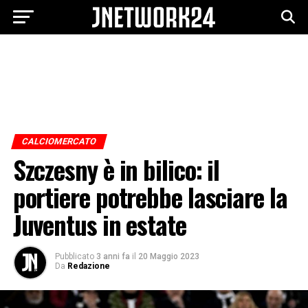
CALCIOMERCATO
Szczesny è in bilico: il
portiere potrebbe lasciare la
Juventus in estate
Pubblicato
3 anni fa
il
20 Maggio 2023
Da
Redazione