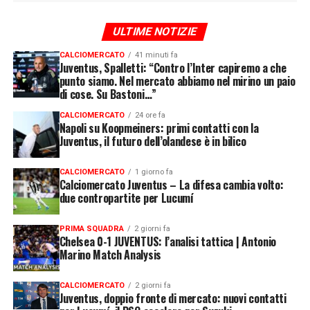
ULTIME NOTIZIE
CALCIOMERCATO
41 minuti fa
Juventus, Spalletti: “Contro l’Inter capiremo a che
punto siamo. Nel mercato abbiamo nel mirino un paio
di cose. Su Bastoni…”
CALCIOMERCATO
24 ore fa
Napoli su Koopmeiners: primi contatti con la
Juventus, il futuro dell’olandese è in bilico
CALCIOMERCATO
1 giorno fa
Calciomercato Juventus – La difesa cambia volto:
due contropartite per Lucumí
PRIMA SQUADRA
2 giorni fa
Chelsea 0-1 JUVENTUS: l’analisi tattica | Antonio
Marino Match Analysis
CALCIOMERCATO
2 giorni fa
Juventus, doppio fronte di mercato: nuovi contatti