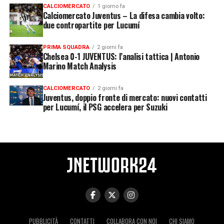
CALCIOMERCATO
1 giorno fa
Calciomercato Juventus – La difesa cambia volto:
due contropartite per Lucumí
PRIMA SQUADRA
2 giorni fa
Chelsea 0-1 JUVENTUS: l’analisi tattica | Antonio
Marino Match Analysis
CALCIOMERCATO
2 giorni fa
Juventus, doppio fronte di mercato: nuovi contatti
per Lucumí, il PSG accelera per Suzuki
PUBBLICITÀ
CONTATTI
COLLABORA CON NOI
CHI SIAMO