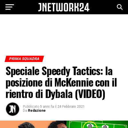
PRIMA SQUADRA
Speciale Speedy Tactics: la
posizione di McKennie con il
rientro di Dybala (VIDEO)
Pubblicato
5 anni fa
il
24 Febbraio 2021
Da
Redazione