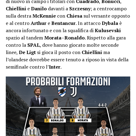
di nuovo in campo i titolari con
Cuadrado
,
Bonucci
,
Chiellini
e
Danilo
davanti a
Szczesny
; a centrocampo
sulla destra
McKennie
con
Chiesa
sul versante opposto
e al centro
Arthur
e
Bentancur
. In attacco
Dybala
è
ancora infortunato e con la squalifica di
Kulusevski
spazio al tandem
Morata
–
Ronaldo
. Rispetto alla gara
contro la
SPAL
, dove hanno giocato molte seconde
linee,
De Ligt
si gioca il posto con
Chiellini
ma
l’olandese dovrebbe essere tenuto a riposo in vista della
semifinale contro l’
Inter
.