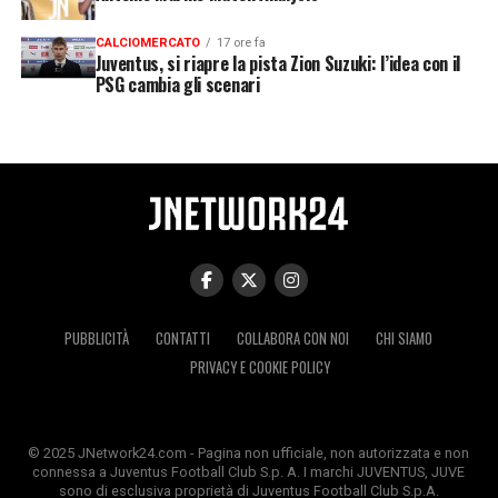
CALCIOMERCATO
17 ore fa
Juventus, si riapre la pista Zion Suzuki: l’idea con il
PSG cambia gli scenari
PUBBLICITÀ
CONTATTI
COLLABORA CON NOI
CHI SIAMO
PRIVACY E COOKIE POLICY
© 2025 JNetwork24.com - Pagina non ufficiale, non autorizzata e non
connessa a Juventus Football Club S.p. A. I marchi JUVENTUS, JUVE
sono di esclusiva proprietà di Juventus Football Club S.p.A.