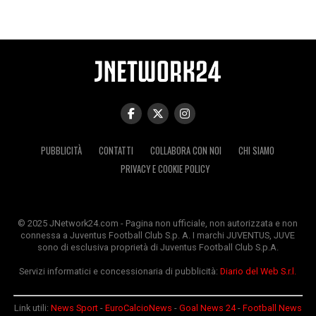
PUBBLICITÀ
CONTATTI
COLLABORA CON NOI
CHI SIAMO
PRIVACY E COOKIE POLICY
© 2025 JNetwork24.com - Pagina non ufficiale, non autorizzata e non
connessa a Juventus Football Club S.p. A. I marchi JUVENTUS, JUVE
sono di esclusiva proprietà di Juventus Football Club S.p.A.
Servizi informatici e concessionaria di pubblicità:
Diario del Web S.r.l.
Link utili:
News Sport
-
EuroCalcioNews
-
Goal News 24
-
Football News