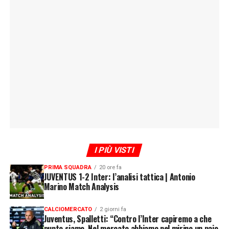
I PIÙ VISTI
PRIMA SQUADRA
20 ore fa
JUVENTUS 1-2 Inter: l’analisi tattica | Antonio
Marino Match Analysis
CALCIOMERCATO
2 giorni fa
Juventus, Spalletti: “Contro l’Inter capiremo a che
punto siamo. Nel mercato abbiamo nel mirino un paio