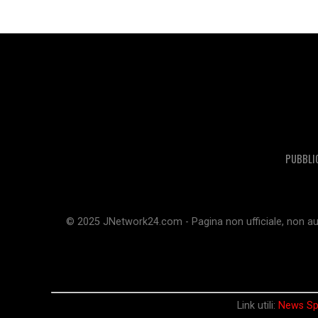
PUBBLI
© 2025 JNetwork24.com - Pagina non ufficiale, non aut
Link utili:
News Sp