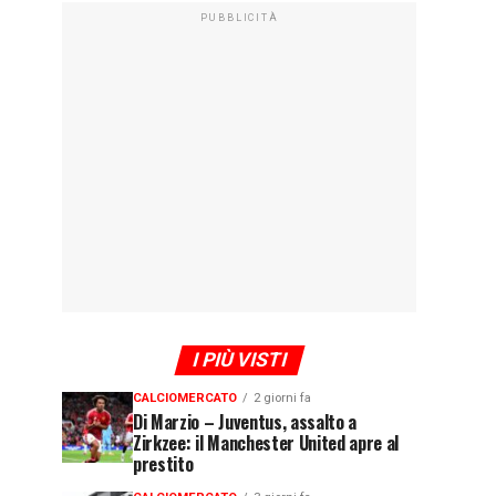
PUBBLICITÀ
I PIÙ VISTI
CALCIOMERCATO
2 giorni fa
Di Marzio – Juventus, assalto a
Zirkzee: il Manchester United apre al
prestito