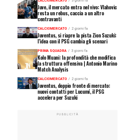
CALCIOMERCATO
3 giorni fa
Juve, il mercato entra nel vivo: Vlahovic
resta un rebus, caccia a un altro
centravanti
CALCIOMERCATO
2 giorni fa
Juventus, si riapre la pista Zion Suzuki:
l’idea con il PSG cambia gli scenari
PRIMA SQUADRA
3 giorni fa
Kolo Muani: la profondità che modifica
la struttura offensiva | Antonio Marino
Match Analysis
CALCIOMERCATO
2 giorni fa
Juventus, doppio fronte di mercato:
nuovi contatti per Lucumí, il PSG
accelera per Suzuki
PUBBLICITÀ