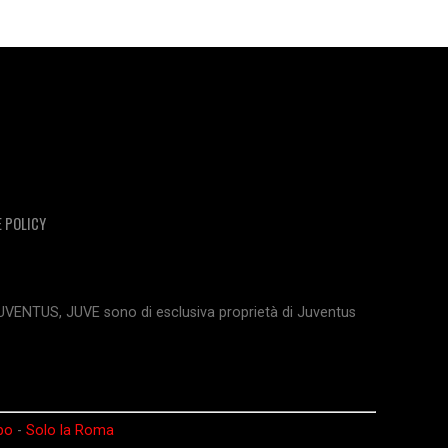
E POLICY
JUVENTUS, JUVE sono di esclusiva proprietà di Juventus
po
-
Solo la Roma