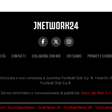
CITÀ
CONTATTI
COLLABORA CON NOI
CHI SIAMO
PRIVACY E COOKI
orizzata e non connessa a Juventus Football Club S.p. A. I marchi 
Football Club S.p.A.
Servizi informatici e concessionaria di pubblicità:
Diario del Web S.r.l.
ort
-
EuroCalcioNews
-
Goal News 24
-
Football News 24
-
Tuttocam