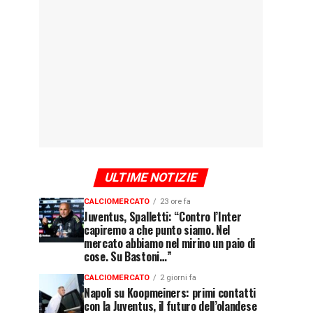
ULTIME NOTIZIE
CALCIOMERCATO
23 ore fa
Juventus, Spalletti: “Contro l’Inter
capiremo a che punto siamo. Nel
mercato abbiamo nel mirino un paio di
cose. Su Bastoni…”
CALCIOMERCATO
2 giorni fa
Napoli su Koopmeiners: primi contatti
con la Juventus, il futuro dell’olandese