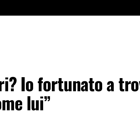
ri? Io fortunato a tr
ome lui”