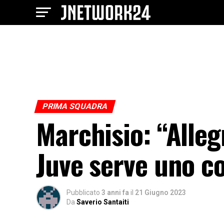
PRIMA SQUADRA
Marchisio: “Alleg
Juve serve uno c
Pubblicato
3 anni fa
il
21 Giugno 2023
Da
Saverio Santaiti