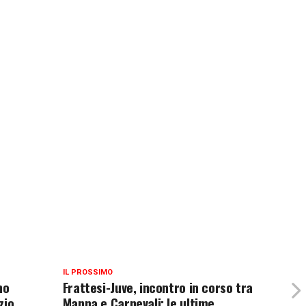
IL PROSSIMO
no
Frattesi-Juve, incontro in corso tra
zio
Manna e Carnevali: le ultime