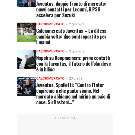
Juventus, doppio fronte di mercato:
nuovi contatti per Lucumí, il PSG
accelera per Suzuki
CALCIOMERCATO
2 giorni fa
Calciomercato Juventus – La difesa
cambia volto: due contropartite per
Lucumí
CALCIOMERCATO
2 giorni fa
Napoli su Koopmeiners: primi contatti
con la Juventus, il futuro dell’olandese
è in bilico
CALCIOMERCATO
23 ore fa
Juventus, Spalletti: “Contro l’Inter
capiremo a che punto siamo. Nel
mercato abbiamo nel mirino un paio di
cose. Su Bastoni…”
PUBBLICITÀ