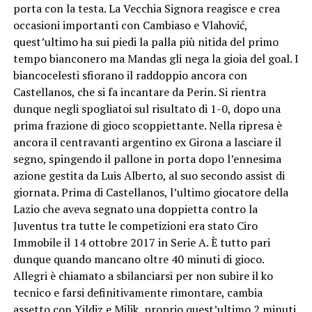
porta con la testa. La Vecchia Signora reagisce e crea
occasioni importanti con Cambiaso e Vlahović,
quest’ultimo ha sui piedi la palla più nitida del primo
tempo bianconero ma Mandas gli nega la gioia del goal. I
biancocelesti sfiorano il raddoppio ancora con
Castellanos, che si fa incantare da Perin. Si rientra
dunque negli spogliatoi sul risultato di 1-0, dopo una
prima frazione di gioco scoppiettante. Nella ripresa è
ancora il centravanti argentino ex Girona a lasciare il
segno, spingendo il pallone in porta dopo l’ennesima
azione gestita da Luis Alberto, al suo secondo assist di
giornata. Prima di Castellanos, l’ultimo giocatore della
Lazio che aveva segnato una doppietta contro la
Juventus tra tutte le competizioni era stato Ciro
Immobile il 14 ottobre 2017 in Serie A. È tutto pari
dunque quando mancano oltre 40 minuti di gioco.
Allegri è chiamato a sbilanciarsi per non subire il ko
tecnico e farsi definitivamente rimontare, cambia
assetto con Yildiz e Milik, proprio quest’ultimo 2 minuti