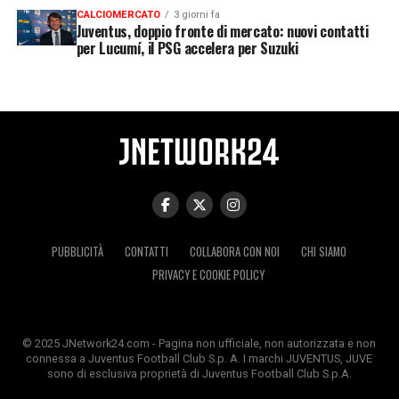
CALCIOMERCATO
3 giorni fa
Juventus, doppio fronte di mercato: nuovi contatti
per Lucumí, il PSG accelera per Suzuki
PUBBLICITÀ
CONTATTI
COLLABORA CON NOI
CHI SIAMO
PRIVACY E COOKIE POLICY
© 2025 JNetwork24.com - Pagina non ufficiale, non autorizzata e non
connessa a Juventus Football Club S.p. A. I marchi JUVENTUS, JUVE
sono di esclusiva proprietà di Juventus Football Club S.p.A.