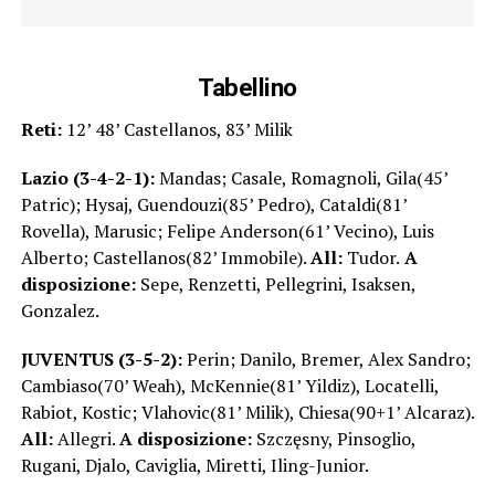
Tabellino
Reti:
12’ 48’ Castellanos, 83’ Milik
Lazio (3-4-2-1):
Mandas; Casale, Romagnoli, Gila(45’
Patric); Hysaj, Guendouzi(85’ Pedro), Cataldi(81’
Rovella), Marusic; Felipe Anderson(61’ Vecino), Luis
Alberto; Castellanos(82’ Immobile).
All:
Tudor.
A
disposizione:
Sepe, Renzetti, Pellegrini, Isaksen,
Gonzalez.
JUVENTUS (3-5-2):
Perin; Danilo, Bremer, Alex Sandro;
Cambiaso(70’ Weah), McKennie(81’ Yildiz), Locatelli,
Rabiot, Kostic; Vlahovic(81’ Milik), Chiesa(90+1’ Alcaraz).
All:
Allegri.
A disposizione:
Szczęsny, Pinsoglio,
Rugani, Djalo, Caviglia, Miretti, Iling-Junior.