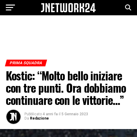
PRIMA SQUADRA
Kostic: “Molto bello iniziare
con tre punti. Ora dobbiamo
continuare con le vittorie…”
Pubblicato
4 anni fa
il
5 Gennaio 2023
Da
Redazione