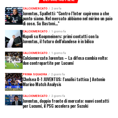
CALCIOMERCATO
2 ore fa
Juventus, Spalletti: “Contro l’Inter capiremo a che
punto siamo. Nel mercato abbiamo nel mirino un paio
di cose. Su Bastoni…”
CALCIOMERCATO
1 giorno fa
Napoli su Koopmeiners: primi contatti con la
Juventus, il futuro dell’olandese è in bilico
CALCIOMERCATO
1 giorno fa
Calciomercato Juventus – La difesa cambia volto:
due contropartite per Lucumí
PRIMA SQUADRA
2 giorni fa
Chelsea 0-1 JUVENTUS: l’analisi tattica | Antonio
Marino Match Analysis
CALCIOMERCATO
2 giorni fa
Juventus, doppio fronte di mercato: nuovi contatti
per Lucumí, il PSG accelera per Suzuki