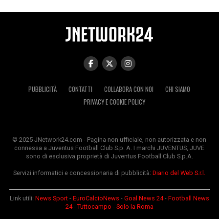
PUBBLICITÀ
CONTATTI
COLLABORA CON NOI
CHI SIAMO
PRIVACY E COOKIE POLICY
© 2025 JNetwork24.com - Pagina non ufficiale, non autorizzata e non
connessa a Juventus Football Club S.p. A. I marchi JUVENTUS, JUVE
sono di esclusiva proprietà di Juventus Football Club S.p.A.
Servizi informatici e concessionaria di pubblicità:
Diario del Web S.r.l.
Link utili:
News Sport
-
EuroCalcioNews
-
Goal News 24
-
Football News
24
-
Tuttocampo
-
Solo la Roma