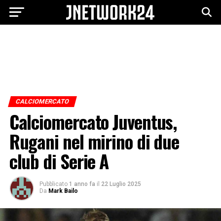
CALCIOMERCATO
Calciomercato Juventus,
Rugani nel mirino di due
club di Serie A
Pubblicato
1 anno fa
il
22 Luglio 2025
Da
Mark Bailo