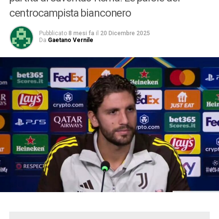
centrocampista bianconero
Pubblicato
8 mesi fa
il
20 Dicembre 2025
Da
Gaetano Vernile