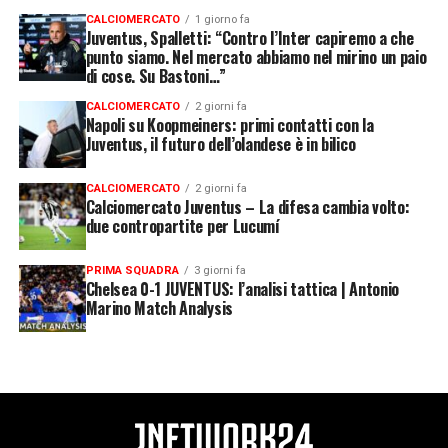
CALCIOMERCATO
1 giorno fa
Juventus, Spalletti: “Contro l’Inter capiremo a che
punto siamo. Nel mercato abbiamo nel mirino un paio
di cose. Su Bastoni…”
CALCIOMERCATO
2 giorni fa
Napoli su Koopmeiners: primi contatti con la
Juventus, il futuro dell’olandese è in bilico
CALCIOMERCATO
2 giorni fa
Calciomercato Juventus – La difesa cambia volto:
due contropartite per Lucumí
PRIMA SQUADRA
3 giorni fa
Chelsea 0-1 JUVENTUS: l’analisi tattica | Antonio
Marino Match Analysis