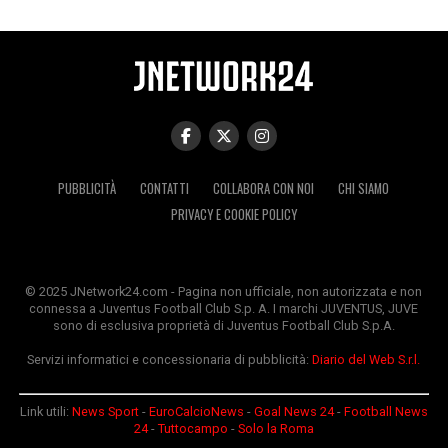
PUBBLICITÀ
CONTATTI
COLLABORA CON NOI
CHI SIAMO
PRIVACY E COOKIE POLICY
© 2025 JNetwork24.com - Pagina non ufficiale, non autorizzata e non
connessa a Juventus Football Club S.p. A. I marchi JUVENTUS, JUVE
sono di esclusiva proprietà di Juventus Football Club S.p.A.
Servizi informatici e concessionaria di pubblicità:
Diario del Web S.r.l.
Link utili:
News Sport
-
EuroCalcioNews
-
Goal News 24
-
Football News
24
-
Tuttocampo
-
Solo la Roma