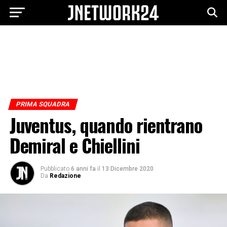
PRIMA SQUADRA
Juventus, quando rientrano
Demiral e Chiellini
Pubblicato
6 anni fa
il
13 Dicembre 2020
Da
Redazione