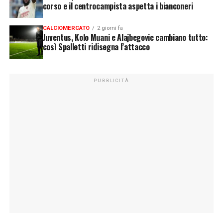
corso e il centrocampista aspetta i bianconeri
CALCIOMERCATO
2 giorni fa
Juventus, Kolo Muani e Alajbegovic cambiano tutto:
così Spalletti ridisegna l’attacco
PUBBLICITÀ