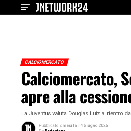
CALCIOMERCATO
Calciomercato, Sor
apre alla cession
La Juventus valuta Douglas Luiz al rientro dal 
Pubblicato
2 mesi fa
il
4 Giugno 2026