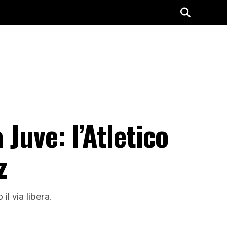
 Juve: l’Atletico
z
l via libera.