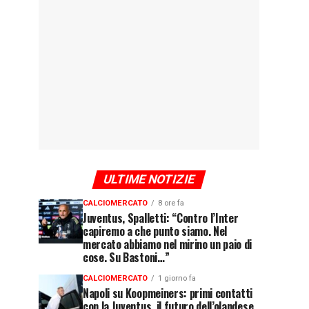
ULTIME NOTIZIE
CALCIOMERCATO
8 ore fa
Juventus, Spalletti: “Contro l’Inter
capiremo a che punto siamo. Nel
mercato abbiamo nel mirino un paio di
cose. Su Bastoni…”
CALCIOMERCATO
1 giorno fa
Napoli su Koopmeiners: primi contatti
con la Juventus, il futuro dell’olandese