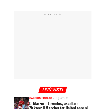
PUBBLICITÀ
I PIÙ VISTI
CALCIOMERCATO
3 giorni fa
Di Marzio – Juventus, assalto a
Zirkzee: il Manchester United apre al