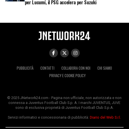
per Lucumí, il PSG accelera per Suzuki
PUBBLICITÀ
CONTATTI
COLLABORA CON NOI
CHI SIAMO
PRIVACY E COOKIE POLICY
© 2025 JNetwork24.com - Pagina non ufficiale, non autorizzata e non
connessa a Juventus Football Club S.p. A. I marchi JUVENTUS, JUVE
sono di esclusiva proprietà di Juventus Football Club S.p.A.
Servizi informatici e concessionaria di pubblicità:
Diario del Web S.r.l.