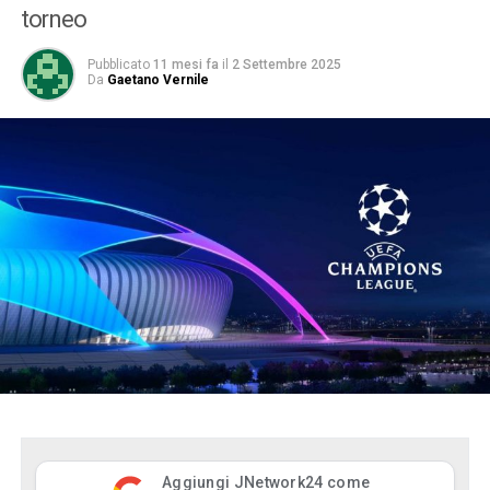
torneo
Pubblicato
11 mesi fa
il
2 Settembre 2025
Da
Gaetano Vernile
Aggiungi JNetwork24 come