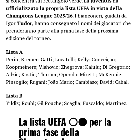
si concentra sul rettangolo verde. La
Juventus
ha
ufficializzato la propria lista UEFA in vista della
Champions League 2025/26
. I bianconeri, guidati da
Igor
Tudor
, hanno consegnato i nomi dei giocatori che
prenderanno parte alla prima fase della prossima
edizione del torneo.
Lista A
Perin; Bremer; Gatti; Locatelli; Kelly; Conceição;
Koopmeiners; Vlahovic; Zhegrova; Kalulu; Di Gregorio;
Adzic; Kostic; Thuram; Openda; Miretti; McKennie;
Pinsoglio; Rugani; João Mario; Cambiaso; David; Cabal.
Lista B
Yildiz; Rouhi; Gil Pouche; Scaglia; Fuscaldo; Martinez.
La lista UEFA ⚪️⚫️ per la
prima fase della