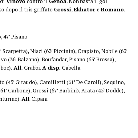
 di
Vinovo
contro il
Genoa
. Non basta il gol
 dopo il tris griffato
Grossi
,
Ekhator
e
Romano
.
, 47′ Pisano
′ Scarpetta), Nisci (63′ Piccinin), Crapisto, Nobile (63′
vo (36′ Balzano), Boufandar, Pisano (63′ Brossa),
iboc).
All.
Grabbi.
A disp.
Cabella
to (45′ Giraudo), Camilletti (61′ De Caroli), Sequino,
(61′ Carbone), Grossi (67′ Barbini), Arata (45′ Dodde),
nturino).
All
. Cipani