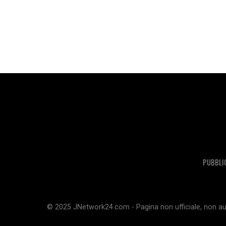
PUBBLI
© 2025 JNetwork24.com - Pagina non ufficiale, non aut