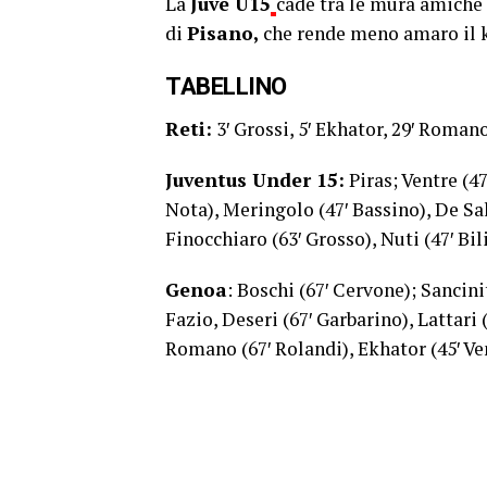
La
Juve U15
cade tra le mura amiche
di
Pisano,
che rende meno amaro il ko
TABELLINO
Reti:
3′ Grossi, 5′ Ekhator, 29′ Romano
Juventus Under 15:
Piras; Ventre (47
Nota), Meringolo (47′ Bassino), De Sal
Finocchiaro (63′ Grosso), Nuti (47′ Bil
Genoa
: Boschi (67′ Cervone); Sancini
Fazio, Deseri (67′ Garbarino), Lattari 
Romano (67′ Rolandi), Ekhator (45′ Ve