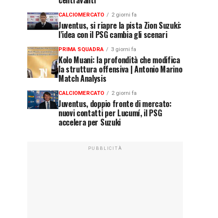
centravanti
CALCIOMERCATO
2 giorni fa
Juventus, si riapre la pista Zion Suzuki:
l’idea con il PSG cambia gli scenari
PRIMA SQUADRA
3 giorni fa
Kolo Muani: la profondità che modifica
la struttura offensiva | Antonio Marino
Match Analysis
CALCIOMERCATO
2 giorni fa
Juventus, doppio fronte di mercato:
nuovi contatti per Lucumí, il PSG
accelera per Suzuki
PUBBLICITÀ