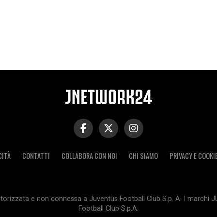
CITÀ
CONTATTI
COLLABORA CON NOI
CHI SIAMO
PRIVACY E COOKI
orizzata e non connessa a Juventus Football Club S.p. A. I marchi 
Football Club S.p.A.