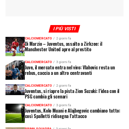
I PIÙ VISTI
CALCIOMERCATO
2 giorni fa
Di Marzio – Juventus, assalto a Zirkzee: il
Manchester United apre al prestito
CALCIOMERCATO
3 giorni fa
Juve, il mercato entra nel vivo: Vlahovic resta un
rebus, caccia a un altro centravanti
CALCIOMERCATO
2 giorni fa
Juventus, si riapre la pista Zion Suzuki: l’idea con il
PSG cambia gli scenari
CALCIOMERCATO
3 giorni fa
Juventus, Kolo Muani e Alajbegovic cambiano tutto:
così Spalletti ridisegna l’attacco
PRIMA SQUADRA
3 giorni fa