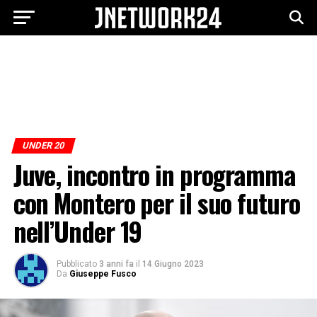
UNDER 20
Juve, incontro in programma
con Montero per il suo futuro
nell’Under 19
Pubblicato
3 anni fa
il
14 Giugno 2023
Da
Giuseppe Fusco