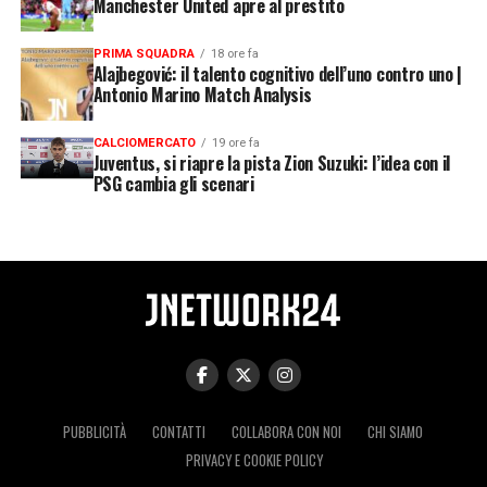
Manchester United apre al prestito
PRIMA SQUADRA
18 ore fa
Alajbegović: il talento cognitivo dell’uno contro uno |
Antonio Marino Match Analysis
CALCIOMERCATO
19 ore fa
Juventus, si riapre la pista Zion Suzuki: l’idea con il
PSG cambia gli scenari
PUBBLICITÀ
CONTATTI
COLLABORA CON NOI
CHI SIAMO
PRIVACY E COOKIE POLICY