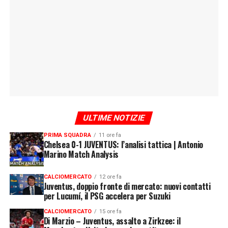
ULTIME NOTIZIE
PRIMA SQUADRA
11 ore fa
Chelsea 0-1 JUVENTUS: l’analisi tattica | Antonio
Marino Match Analysis
CALCIOMERCATO
12 ore fa
Juventus, doppio fronte di mercato: nuovi contatti
per Lucumí, il PSG accelera per Suzuki
CALCIOMERCATO
15 ore fa
Di Marzio – Juventus, assalto a Zirkzee: il