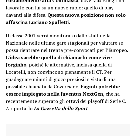
costantemente alla Continassa
, dove Max Allegri ha
lavorato con lui su un nuovo ruolo: quello di play
davanti alla difesa.
Questa nuova posizione non solo
affascina Luciano Spalletti
.
Il classe 2001 verrà monitorato dallo staff della
Nazionale nelle ultime gare stagionali per valutare se
possa rientrare nei trenta pre-convocati per l’Europeo.
L’idea sarebbe quella di chiamarlo come vice-
Jorginho
, poiché le alternative, inclusa quella di
Locatelli, non convincono pienamente il CT. Per
guadagnare minuti di gioco preziosi in vista di una
possibile chiamata da Coverciano,
Fagioli potrebbe
essere impiegato nella Juventus NextGen
, che ha
recentemente superato gli ottavi dei playoff di Serie C.
A riportarlo
La Gazzetta dello Sport
.